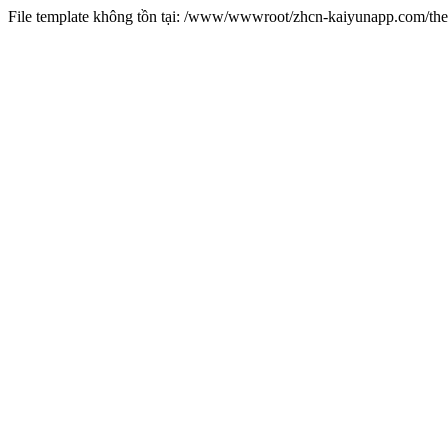
File template không tồn tại: /www/wwwroot/zhcn-kaiyunapp.com/t