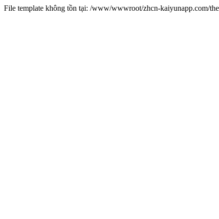
File template không tồn tại: /www/wwwroot/zhcn-kaiyunapp.com/t